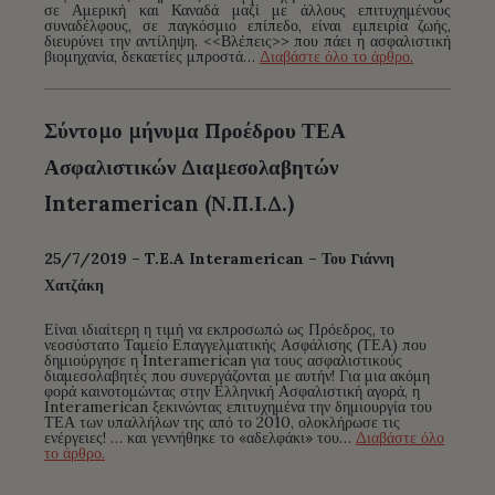
σε Αμερική και Καναδά μαζί με άλλους επιτυχημένους
συναδέλφους, σε παγκόσμιο επίπεδο, είναι εμπειρία ζωής,
διευρύνει την αντίληψη. <<Βλέπεις>> που πάει η ασφαλιστική
βιομηχανία, δεκαετίες μπροστά…
Διαβάστε όλο το άρθρο.
Σύντομο μήνυμα Προέδρου ΤΕΑ
Ασφαλιστικών Διαμεσολαβητών
Interamerican (Ν.Π.Ι.Δ.)
25/7/2019 – T.E.A Interamerican – Του Γιάννη
Χατζάκη
Είναι ιδιαίτερη η τιμή να εκπροσωπώ ως Πρόεδρος, το
νεοσύστατο Ταμείο Επαγγελματικής Ασφάλισης (ΤΕΑ) που
δημιούργησε η Interamerican για τους ασφαλιστικούς
διαμεσολαβητές που συνεργάζονται με αυτήν! Για μια ακόμη
φορά καινοτομώντας στην Ελληνική Ασφαλιστική αγορά, η
Interamerican ξεκινώντας επιτυχημένα την δημιουργία του
ΤΕΑ των υπαλλήλων της από το 2010, ολοκλήρωσε τις
ενέργειες! … και γεννήθηκε το «αδελφάκι» του…
Διαβάστε όλο
το άρθρο.