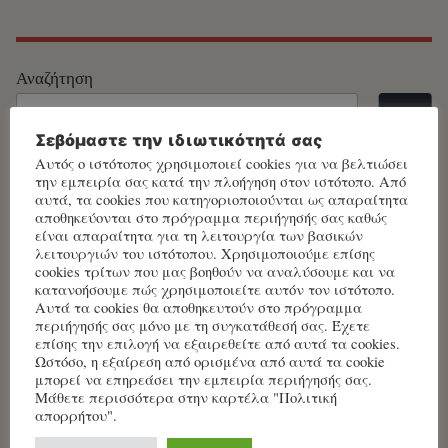
Αναζήτηση
Σεβόμαστε την ιδιωτικότητά σας
Αυτός ο ιστότοπος χρησιμοποιεί cookies για να βελτιώσει
την εμπειρία σας κατά την πλοήγηση στον ιστότοπο. Από
Ακολουθείστε με …
αυτά, τα cookies που κατηγοριοποιούνται ως απαραίτητα
αποθηκεύονται στο πρόγραμμα περιήγησής σας καθώς
LinkedIn
Facebook
Google
Instagram
Link
είναι απαραίτητα για τη λειτουργία των βασικών
λειτουργιών του ιστότοπου. Χρησιμοποιούμε επίσης
cookies τρίτων που μας βοηθούν να αναλύσουμε και να
κατανοήσουμε πώς χρησιμοποιείτε αυτόν τον ιστότοπο.
Αυτά τα cookies θα αποθηκευτούν στο πρόγραμμα
περιήγησής σας μόνο με τη συγκατάθεσή σας. Έχετε
επίσης την επιλογή να εξαιρεθείτε από αυτά τα cookies.
Ωστόσο, η εξαίρεση από ορισμένα από αυτά τα cookie
μπορεί να επηρεάσει την εμπειρία περιήγησής σας.
Γιατί να κάνω ασφάλεια;
Μάθετε περισσότερα στην καρτέλα "Πολιτική
απορρήτου".